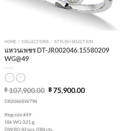
HOME
/
COLLECTIONS
/
STYLISH SELECTION
แหวนเพชร DT-JR002046.15580209
WG@49
107,900.00
75,900.00
฿
฿
DR2046BW794
Ring size #49
18k WG 3.21 g.
DW/RD 42 pcs. 0.84 cts.