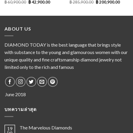
฿
60,900.00
฿
42,900.00
฿
285,900.00
฿
200,900.00
ABOUT US
DIAMOND TODAY is the best language that brings style
with substance to the young and glamourous women with our
unique quality and fine craftsmanship diamond jewelry not
limited only to the rich and famous
บทความล่าสุด
The Marvelous Diamonds
19
Feb