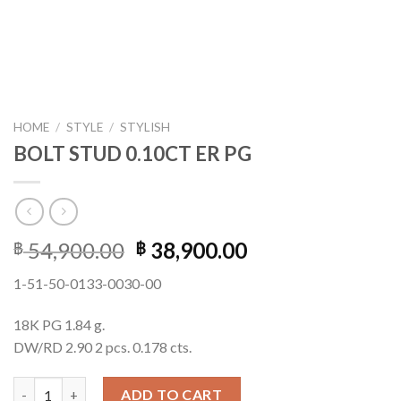
HOME
/
STYLE
/
STYLISH
BOLT STUD 0.10CT ER PG
54,900.00
38,900.00
฿
฿
1-51-50-0133-0030-00
18K PG 1.84 g.
DW/RD 2.90 2 pcs. 0.178 cts.
BOLT STUD 0.10CT ER PG quantity
ADD TO CART