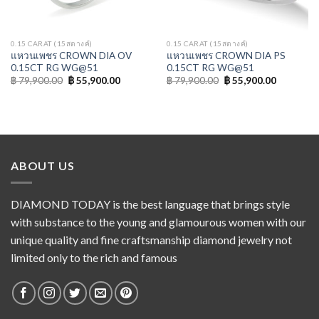
0.15 CARAT (15สตางค์)
0.15 CARAT (15สตางค์)
แหวนเพชร CROWN DIA OV
แหวนเพชร CROWN DIA PS
0.15CT RG WG@51
0.15CT RG WG@51
฿
79,900.00
฿
55,900.00
฿
79,900.00
฿
55,900.00
ABOUT US
DIAMOND TODAY is the best language that brings style
with substance to the young and glamourous women with our
unique quality and fine craftsmanship diamond jewelry not
limited only to the rich and famous